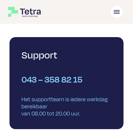
Support
043 – 358 82 15
Het supportteam is iedere werkdag
bereikbaar
van 08.00 tot 20.00 uur.