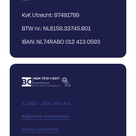
KvK Utrecht: 97491799
BTW nr.: NL8159.33745.B01
IBAN: NL74RABO 012 413 0593
© 2000 – 2026 Tetra B.V.
Algemene voorwaarden
Privacy statement