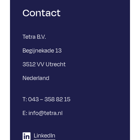
Contact
Tetra B.V.
Begijnekade 13
3512 VV Utrecht
Nederland
Ik ga akkoord met het
privacystatement
*
Ik ga akkoord met het
privacystatement
*
Ik
Ik
Solliciteer
ga
Verzenden
ga
akkoord
T:
043 – 358 82 15
akkoord
met
met
het
E:
info@tetra.nl
het
privacystatement
*
privacystatement
*
LinkedIn