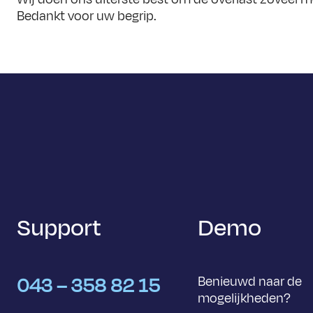
E-
Bedankt voor uw begrip.
mailadres
Motivatieb
Upload hier
Toegestane
CV
*
Upload hie
Toegestane
Opmerkin
Par
Support
Demo
043 – 358 82 15
Benieuwd naar de
mogelijkheden?