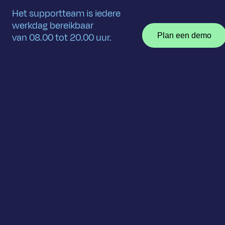
Het supportteam is iedere
Ik ga a
werkdag bereikbaar
I
Ik
van 08.00 tot 20.00 uur.
Plan een demo
ga
akkoord
met
het
privacyst