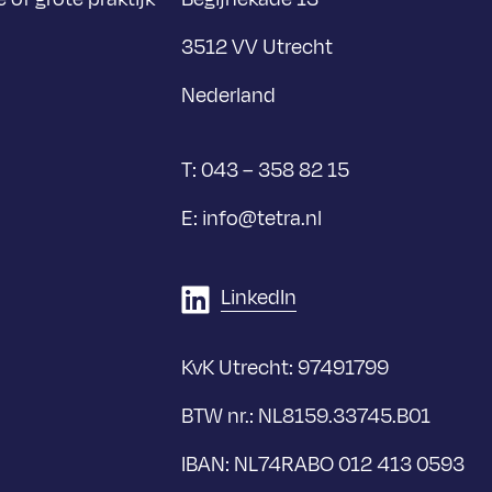
3512 VV Utrecht
Nederland
T:
043 – 358 82 15
E:
info@tetra.nl
LinkedIn
KvK Utrecht: 97491799
BTW nr.: NL8159.33745.B01
IBAN: NL74RABO 012 413 0593