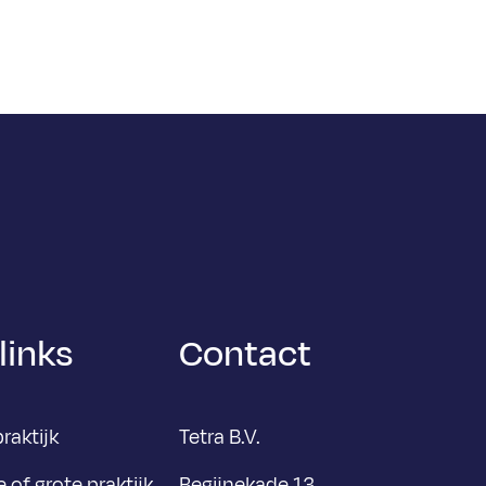
links
Contact
raktijk
Tetra B.V.
 of grote praktijk
Begijnekade 13