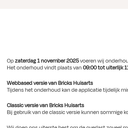
Soll
Op
zaterdag 1 november 2025
voeren wij onderhou
Het onderhoud vindt plaats van
09:00 tot uiterlijk 
Sollociteer
Webbased versie van Bricks Huisarts
"
*
" geeft v
Tijdens het onderhoud kan de applicatie tijdelijk 
Voornaam
Classic versie van Bricks Huisarts
"
Adres
*
Bij gebruik van de classic versie kunnen sommige k
P
Postcode
*
P
Wij doen ons uiterste best om de overlast zoveel m