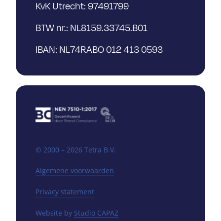
KvK Utrecht: 97491799
BTW nr.: NL8159.33745.B01
IBAN: NL74RABO 012 413 0593
© 2000 – 2026 Tetra B.V.
Algemene voorwaarden
Privacy statement
Website by
Studio CAPAZ