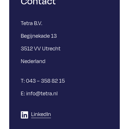
Contact
Tetra B.V.
Begijnekade 13
3512 VV Utrecht
Nederland
T:
043 – 358 82 15
E:
info@tetra.nl
LinkedIn